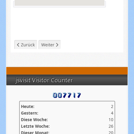
Vorheriger Beitrag: 2025
Nächster Beitrag: Sommer 2025
Zurück
Weiter
jsvisit Visitor Counter
Heute:
2
Gestern:
4
Diese Woche:
10
Letzte Woche:
26
Dieser Monat:
20