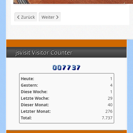
Vorheriger Beitrag: Sommer 2023
Nächster Beitrag: 2023
Zurück
Weiter
jsvisit Visitor Counter
Heute:
1
Gestern:
4
Diese Woche:
1
Letzte Woche:
29
Dieser Monat:
40
Letzter Monat:
276
Total:
7.737