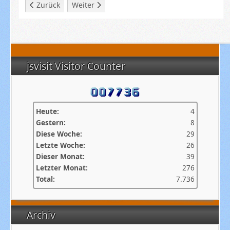
Vorheriger Beitrag: Anfahrtsbeschreibung
Nächster Beitrag: Mannschaftswidget
Zurück
Weiter
jsvisit Visitor Counter
Heute:
4
Gestern:
8
Diese Woche:
29
Letzte Woche:
26
Dieser Monat:
39
Letzter Monat:
276
Total:
7.736
Archiv