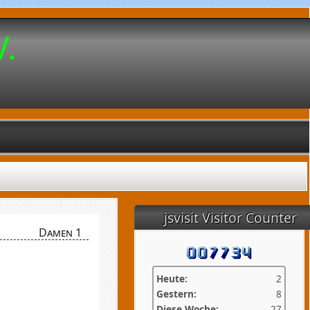
V.
jsvisit Visitor Counter
Damen 1
Heute:
2
Gestern:
8
Diese Woche:
27