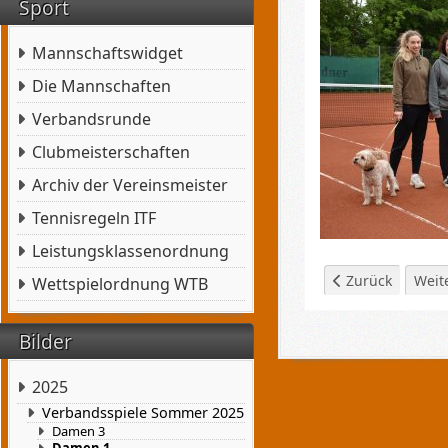
Sport
Mannschaftswidget
Die Mannschaften
Verbandsrunde
Clubmeisterschaften
Archiv der Vereinsmeister
Tennisregeln ITF
Leistungsklassenordnung
Vorheriger Beitr
Näch
Zurück
Weit
Wettspielordnung WTB
Bilder
2025
Verbandsspiele Sommer 2025
Damen 3