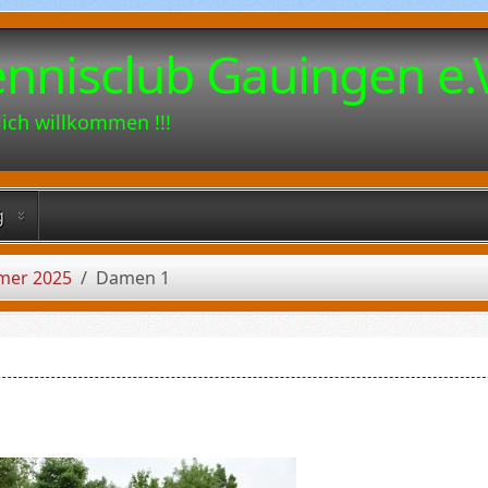
ennisclub Gauingen e.
lich willkommen !!!
g
mer 2025
Damen 1