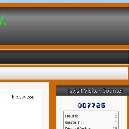
V.
jsvisit Visitor Counter
Ergebnisse
Heute:
2
Gestern:
1
Diese Woche:
19