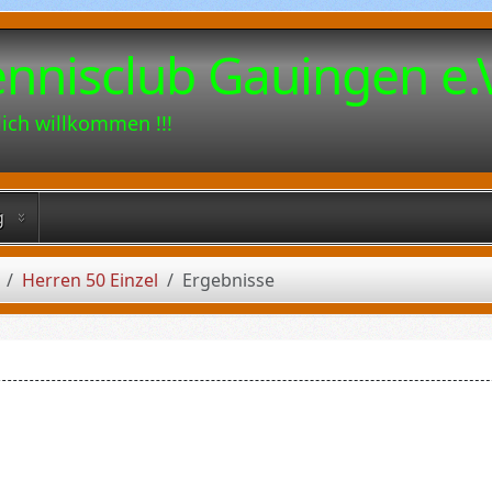
ennisclub Gauingen e.
lich willkommen !!!
g
Herren 50 Einzel
Ergebnisse