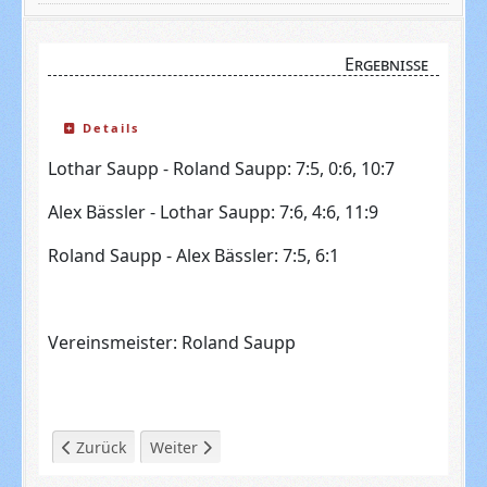
Ergebnisse
Details
Lothar Saupp - Roland Saupp: 7:5, 0:6, 10:7
Alex Bässler - Lothar Saupp: 7:6, 4:6, 11:9
Roland Saupp - Alex Bässler: 7:5, 6:1
Vereinsmeister: Roland Saupp
Vorheriger Beitrag: Mannschaftswidget
Nächster Beitrag: Herren Hobby
Zurück
Weiter